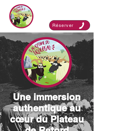
Réserver
Une immersion
authentique au
cœur du Plateau
de Retord