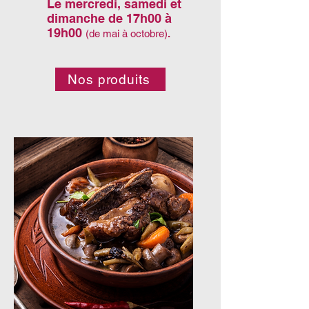
Le mercredi, samedi et
dimanche de 17h00 à
19h00
(de mai à octobre)
.
Nos produits